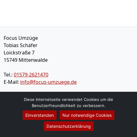
Focus Umzüge
Tobias Schäfer
Loickstraße 7
15749
Mittenwalde
Tel.:
01579-2621470
E-Mail:
info@focus-umzuege.de
Öffnungszeiten:
Mo - Sa: 10:00 - 19:00 Uhr
Diese Internetseite verwendet Cookies um die
Benutzerfreundlichkeit zu verbessern.
Einverstanden
Nur notwendige Cookies
Impressum
Datenschutz
Datenschutzerklärung