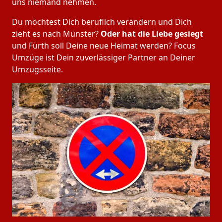
uns niemand nehmen.
Du möchtest Dich beruflich verändern und Dich
zieht es nach Münster?
Oder hat die Liebe gesiegt
und Fürth soll Deine neue Heimat werden? Focus
Umzüge ist Dein zuverlässiger Partner an Deiner
Umzugsseite.