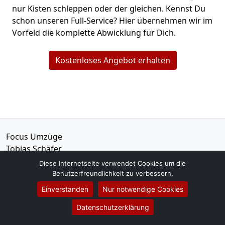
nur Kisten schleppen oder der gleichen. Kennst Du
schon unseren Full-Service? Hier übernehmen wir im
Vorfeld die komplette Abwicklung für Dich.
Kostenloses Angebot erhalten
Focus Umzüge
Tobias Schäfer
Loickstraße 7
Diese Internetseite verwendet Cookies um die
15749
Mittenwalde
Benutzerfreundlichkeit zu verbessern.
Einverstanden
Nur notwendige Cookies
Tel.:
01579-2621470
Datenschutzerklärung
E-Mail:
info@focus-umzuege.de