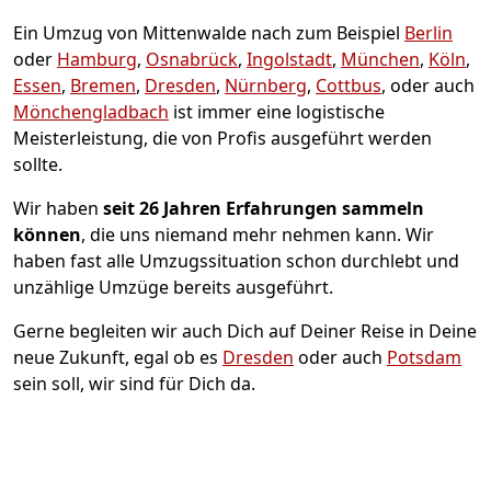
Ein Umzug von Mittenwalde nach zum Beispiel
Berlin
oder
Hamburg
,
Osnabrück
,
Ingolstadt
,
München
,
Köln
,
Essen
,
Bremen
,
Dresden
,
Nürnberg
,
Cottbus
, oder auch
Mönchen­gladbach
ist immer eine logistische
Meisterleistung, die von Profis ausgeführt werden
sollte.
Wir haben
seit
26 Jahren Erfahrungen sammeln
können
, die uns niemand mehr nehmen kann. Wir
haben fast alle Umzugssituation schon durchlebt und
unzählige Umzüge bereits ausgeführt.
Gerne begleiten wir auch Dich auf Deiner Reise in Deine
neue Zukunft, egal ob es
Dresden
oder auch
Potsdam
sein soll, wir sind für Dich da.