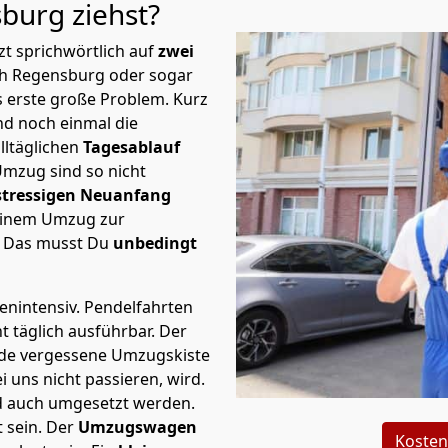
sburg
ziehst?
t sprichwörtlich auf
zwei
ch Regensburg oder sogar
s erste große Problem.
Kurz
d noch einmal die
lltäglichen
Tagesablauf
Umzug sind so nicht
stressigen Neuanfang
 einem Umzug zur
. Das musst Du
unbedingt
tenintensiv. Pendelfahrten
 täglich ausführbar.
Der
Jede vergessene Umzugskiste
i uns nicht passieren, wird.
d auch umgesetzt werden.
 sein. Der
Umzugswagen
Kosten