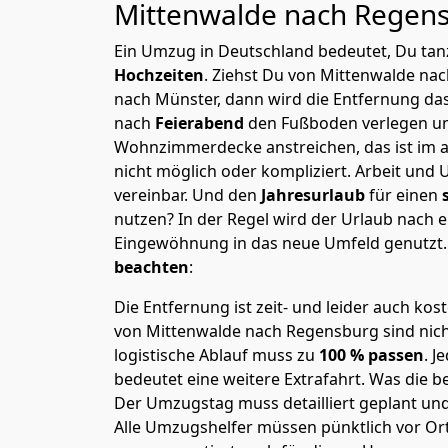
Mittenwalde nach Regen
Ein Umzug in Deutschland bedeutet, Du tanz
Hochzeiten
. Ziehst Du von Mittenwalde na
nach Münster, dann wird die Entfernung da
nach
Feierabend
den Fußboden verlegen un
Wohnzimmerdecke anstreichen, das ist im a
nicht möglich oder kompliziert.
Arbeit und 
vereinbar. Und den
Jahresurlaub
für einen
nutzen? In der Regel wird der Urlaub nach
Eingewöhnung in das neue Umfeld genutzt
beachten
:
Die Entfernung ist zeit- und leider auch kos
von Mittenwalde nach Regensburg sind nicht
logistische Ablauf muss zu
100 % passen
. 
bedeutet eine weitere Extrafahrt. Was die be
Der Umzugstag muss detailliert geplant un
Alle Umzugshelfer müssen pünktlich vor Ort