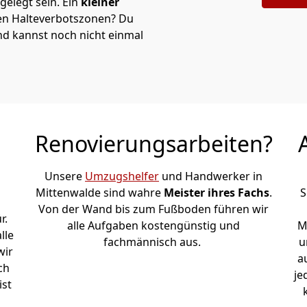
elegt sein. Ein
kleiner
 den Halteverbotszonen
? Du
d kannst noch nicht einmal
Renovierungsarbeiten?
Unsere
Umzugshelfer
und Handwerker in
Mittenwalde sind wahre
Meister ihres Fachs
.
S
Von der Wand bis zum Fußboden führen wir
r.
alle Aufgaben kostengünstig und
M
lle
fachmännisch aus.
u
wir
a
ch
je
ist