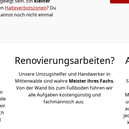
elegt sein. Ein
kleiner
den
Halteverbotszonen
? Du
annst noch nicht einmal
Renovierungsarbeiten?
Unsere Umzugshelfer und Handwerker in
Mittenwalde sind wahre
Meister ihres Fachs
.
S
Von der Wand bis zum Fußboden führen wir
r.
alle Aufgaben kostengünstig und
M
lle
fachmännisch aus.
u
wir
a
ch
je
t