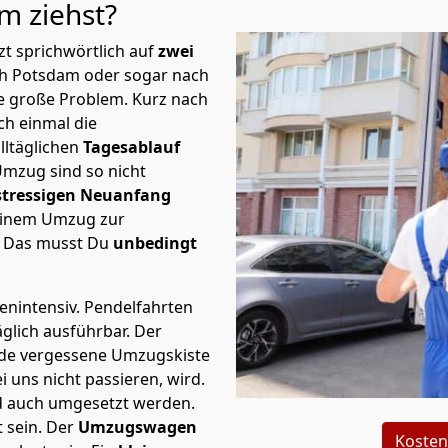
am
ziehst?
t sprichwörtlich auf
zwei
ch Potsdam oder sogar nach
te große Problem.
Kurz nach
h einmal die
lltäglichen
Tagesablauf
Umzug sind so nicht
stressigen Neuanfang
 einem Umzug zur
. Das musst Du
unbedingt
tenintensiv. Pendelfahrten
glich ausführbar.
Der
Jede vergessene Umzugskiste
i uns nicht passieren, wird.
d auch umgesetzt werden.
 sein. Der
Umzugswagen
Kosten