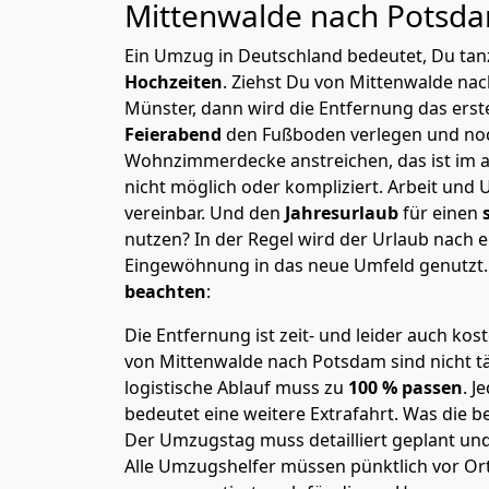
Mittenwalde nach Potsd
Ein Umzug in Deutschland bedeutet, Du tanz
Hochzeiten
. Ziehst Du von Mittenwalde na
Münster, dann wird die Entfernung das ers
Feierabend
den Fußboden verlegen und noc
Wohnzimmerdecke anstreichen, das ist im a
nicht möglich oder kompliziert.
Arbeit und 
vereinbar. Und den
Jahresurlaub
für einen
nutzen? In der Regel wird der Urlaub nach
Eingewöhnung in das neue Umfeld genutzt
beachten
:
Die Entfernung ist zeit- und leider auch kos
von Mittenwalde nach Potsdam sind nicht tä
logistische Ablauf muss zu
100 % passen
. 
bedeutet eine weitere Extrafahrt. Was die be
Der Umzugstag muss detailliert geplant un
Alle Umzugshelfer müssen pünktlich vor Ort