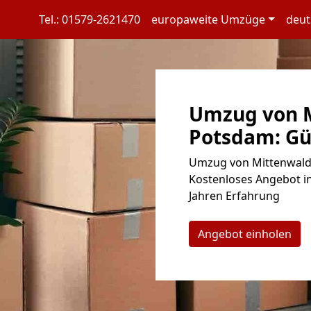
Tel.: 01579-2621470
europaweite Umzüge
deut
Umzug von 
Potsdam: Gün
Umzug von Mittenwalde
Kostenloses Angebot in
Jahren Erfahrung
Angebot einholen