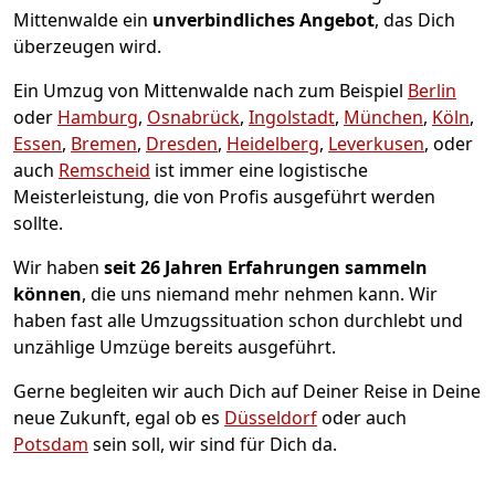
Mittenwalde ein
unverbindliches Angebot
, das Dich
überzeugen wird.
Ein Umzug von Mittenwalde nach zum Beispiel
Berlin
oder
Hamburg
,
Osnabrück
,
Ingolstadt
,
München
,
Köln
,
Essen
,
Bremen
,
Dresden
,
Heidelberg
,
Leverkusen
, oder
auch
Remscheid
ist immer eine logistische
Meisterleistung, die von Profis ausgeführt werden
sollte.
Wir haben
seit
26 Jahren Erfahrungen sammeln
können
, die uns niemand mehr nehmen kann. Wir
haben fast alle Umzugssituation schon durchlebt und
unzählige Umzüge bereits ausgeführt.
Gerne begleiten wir auch Dich auf Deiner Reise in Deine
neue Zukunft, egal ob es
Düsseldorf
oder auch
Potsdam
sein soll, wir sind für Dich da.