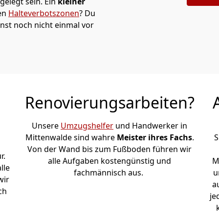
elegt sein. Ein
kleiner
den
Halteverbotszonen
? Du
nst noch nicht einmal vor
Renovierungsarbeiten?
Unsere
Umzugshelfer
und Handwerker in
Mittenwalde sind wahre
Meister ihres Fachs
.
S
Von der Wand bis zum Fußboden führen wir
r.
alle Aufgaben kostengünstig und
M
lle
fachmännisch aus.
u
wir
a
ch
je