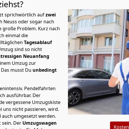
ziehst?
t sprichwörtlich auf
zwei
ch Neuss oder sogar nach
te große Problem.
Kurz nach
h einmal die
lltäglichen
Tagesablauf
Umzug sind so nicht
stressigen Neuanfang
 einem Umzug zur
. Das musst Du
unbedingt
tenintensiv. Pendelfahrten
ich ausführbar.
Der
Jede vergessene Umzugskiste
i uns nicht passieren, wird.
d auch umgesetzt werden.
 sein. Der
Umzugswagen
Kosten