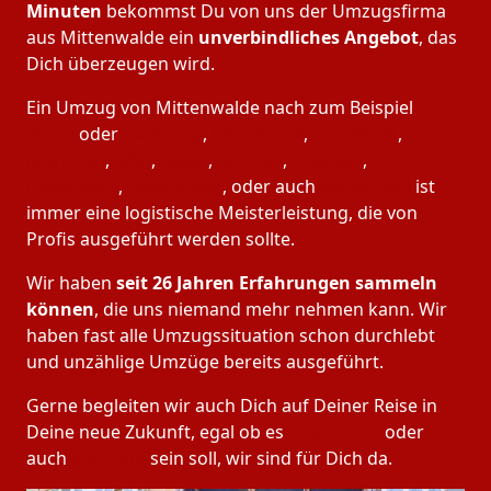
Minuten
bekommst Du von uns der Umzugsfirma
aus Mittenwalde ein
unverbindliches Angebot
, das
Dich überzeugen wird.
Ein Umzug von Mittenwalde nach zum Beispiel
Berlin
oder
Hamburg
,
Osnabrück
,
Ingolstadt
,
München
,
Köln
,
Essen
,
Bremen
,
Dresden
,
Heidelberg
,
Leverkusen
, oder auch
Remscheid
ist
immer eine logistische Meisterleistung, die von
Profis ausgeführt werden sollte.
Wir haben
seit
26 Jahren Erfahrungen sammeln
können
, die uns niemand mehr nehmen kann. Wir
haben fast alle Umzugssituation schon durchlebt
und unzählige Umzüge bereits ausgeführt.
Gerne begleiten wir auch Dich auf Deiner Reise in
Deine neue Zukunft, egal ob es
Düsseldorf
oder
auch
Potsdam
sein soll, wir sind für Dich da.