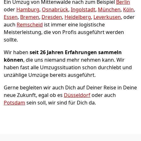
Ein Umzug von Mittenwalde nach zum Beispiel
Berlin
oder
Hamburg
,
Osnabrück
,
Ingolstadt
,
München
,
Köln
,
Essen
,
Bremen
,
Dresden
,
Heidelberg
,
Leverkusen
, oder
auch
Remscheid
ist immer eine logistische
Meisterleistung, die von Profis ausgeführt werden
sollte.
Wir haben
seit
26 Jahren Erfahrungen sammeln
können
, die uns niemand mehr nehmen kann. Wir
haben fast alle Umzugssituation schon durchlebt und
unzählige Umzüge bereits ausgeführt.
Gerne begleiten wir auch Dich auf Deiner Reise in Deine
neue Zukunft, egal ob es
Düsseldorf
oder auch
Potsdam
sein soll, wir sind für Dich da.