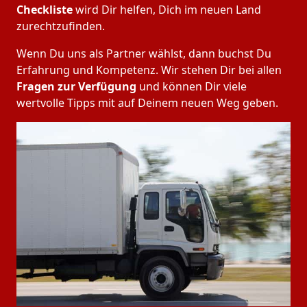
Checkliste
wird Dir helfen, Dich im neuen Land
zurechtzufinden.
Wenn Du uns als Partner wählst, dann buchst Du
Erfahrung und Kompetenz. Wir stehen Dir bei allen
Fragen zur Verfügung
und können Dir viele
wertvolle Tipps mit auf Deinem neuen Weg geben.