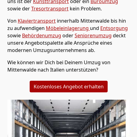
uns ist der
Kunsttransport
oder ein
Büroumzug
sowie der
Tresortransport
kein Problem.
Von
Klaviertransport
innerhalb
Mittenwalde
bis hin
zu aufwendigen
Möbeleinlagerung
und
Entsorgung
sowie
Behördenumzug
oder
Seniorenumzug
deckt
unsere Angebotspalette alle Ansprüche eines
modernen Umzugsunternehmens ab.
Wie können wir Dich bei Deinem Umzug von
Mittenwalde
nach Italien
unterstützen?
Kostenloses Angebot erhalten