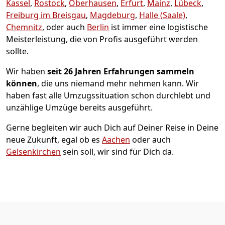
Kassel
,
Rostock
,
Oberhausen
,
Erfurt
,
Mainz
,
Lübeck
,
Freiburg im Breisgau
,
Magdeburg
,
Halle (Saale)
,
Chemnitz
, oder auch
Berlin
ist immer eine logistische
Meisterleistung, die von Profis ausgeführt werden
sollte.
Wir haben
seit
26 Jahren Erfahrungen sammeln
können
, die uns niemand mehr nehmen kann. Wir
haben fast alle Umzugssituation schon durchlebt und
unzählige Umzüge bereits ausgeführt.
Gerne begleiten wir auch Dich auf Deiner Reise in Deine
neue Zukunft, egal ob es
Aachen
oder auch
Gelsenkirchen
sein soll, wir sind für Dich da.